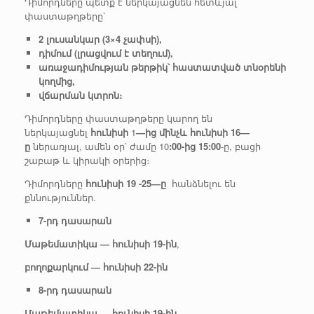
Դիմորդները պետք է ներկայացնեն հետևյալ
փաստաթղթերը՝
2 լուսանկար (3×4 չափսի),
դիմում (լրացվում
է
տեղում),
առաջադիմության թերթիկ՝ հաստատված տնօրենի
կողմից,
վճարման կտրոն։
Դիմորդները փաստաթղթերը կարող են
ներկայացնել
հունիսի
1
—ից
մինչև
հունիսի 16—
ը
ներառյալ, ամեն օր՝ ժամը 10
:00-ից 15:00
-ը, բացի
շաբաթ և կիրակի օրերից։
Դիմորդները
հունիսի
19 -25—ը
հանձնելու են
քննություններ.
7-րդ
դասարան
Մաթեմատիկա
— հունիսի 19-ին
,
բողոքարկում
— հունիսի 22-ին
8-րդ
դասարան
Մաթեմատիկա
— հունիսի 19-ին
,