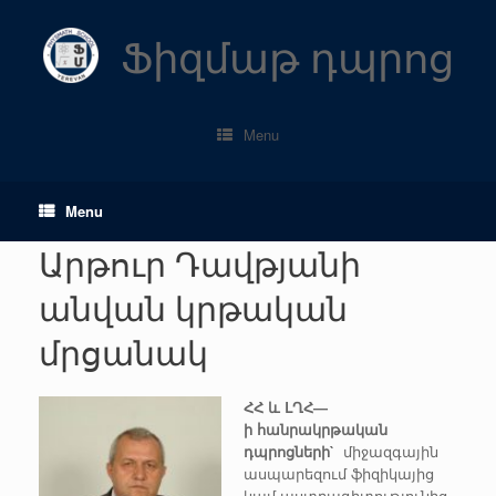
Skip
to
Ֆիզմաթ դպրոց
content
Menu
Menu
Արթուր Դավթյանի
անվան կրթական
մրցանակ
Հ
Հ
և
ԼՂՀ
—
ի
հանրակրթական
դպրոցների
`
միջազգային
ասպարեզում ֆիզիկայից
կամ աստղագիտությունից