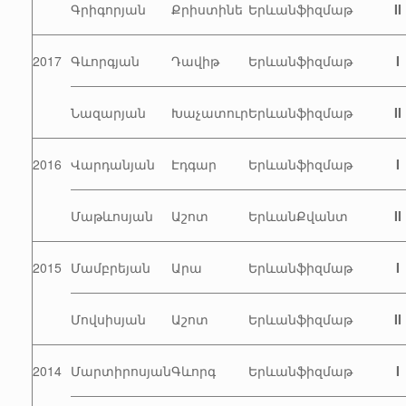
Գրիգորյան
Քրիստինե
Երևան
ֆիզմաթ
II
2017
Գևորգյան
Դավիթ
Երևան
ֆիզմաթ
I
Նազարյան
Խաչատուր
Երևան
ֆիզմաթ
II
2016
Վարդանյան
Էդգար
Երևան
ֆիզմաթ
I
Մաթևոսյան
Աշոտ
Երևան
Քվանտ
II
2015
Մամբրեյան
Արա
Երևան
ֆիզմաթ
I
Մովսիսյան
Աշոտ
Երևան
ֆիզմաթ
II
2014
Մարտիրոսյան
Գևորգ
Երևան
ֆիզմաթ
I