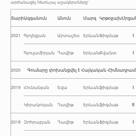
արժանացել հետևյալ աշակերտները՝
Տարի
Ազգանուն
Անուն
Մարզ
Կրթօջախ
Մրցա
2021
Գյոլեցյան
Արտաշես
Երևան
Ֆիզմաթ
I
Գյուլամիրյան
Դավիթ
Երևան
Քվանտ
I
2020
Գումարը փոխանցվել է Հայկական Հիմնադրամ
2019
Հունանյան
Եվա
Երևան
ֆիզմաթ
I
Կիրակոսյան
Դավիթ
Երևան
ֆիզմաթ
II
2018
Զոհրաբյան
Դավիթ
Երևան
ֆիզմաթ
I