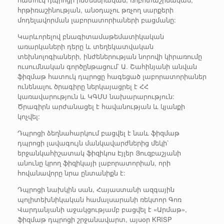
հրթիռաշինության, անօդաչու թռչող սարքերի
մոդելավորման լաբորատորիաների բացմանը:
Կարևորելով բնագիտամաթեմատիկական
առարկաների դերը և տեղեկատվական
տեխնոլոգիաների, ինժեներության նորովի կիրառումը
ուսումնական գործընթացում՝ Ա. Շահինյանի անվան
ֆիզմաթ հատուկ դպրոցը հագեցած լաբորատորիաներ
ունենալու ծրագիրը ներկայացրել է ՀՀ
կառավարություն և ԿԳՄՍ նախարարություն:
Ծրագիրն արժանացել է հավանության և կյանքի
կոչվել:
Դպրոցի ձեղնահարկում բացվել է նաև ֆիզմաթ
դպրոցի լավագույն մանկավարժներից մեկի՝
երջանկահիշատակ ֆիզիկոս Էյլեր Յուզբաշյանի
անունը կրող ֆիզիկայի լաբորատորիան, որի
հովանավորը նրա ընտանիքն է:
Դպրոցի նախկին սան, Հայաստանի ազգային
պոլիտեխնիկական համալսարանի ռեկտոր Գոռ
Վարդանյանի աջակցությամբ բացվել է «Արմաթ»,
ֆիզմաթ դպրոցի շրջանավարտ, այսօր KRISP