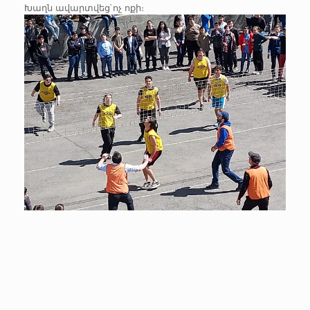
Խաղն ավարտվեց`ոչ ոքի։