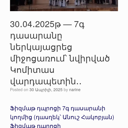
30․04․2025թ — 7գ
դասարանը
ներկայացրեց
միջոցառում՝ նվիրված
Կոմիտաս
վարդապետին․․
Posted on
30 Ապրիլի, 2025
by
narine
Ֆիզմաթ դպրոցի 7գ դասարանի
կողմից (դասղեկ՝ Անուշ Հակոբյան)
Ֆիզմաթ դպրոցի